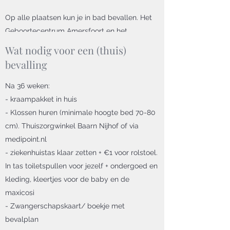
Op alle plaatsen kun je in bad bevallen. Het
Geboortecentrum Amersfoort en het
Geboortehuis Utrecht hebben de de
Wat nodig voor een (thuis)
mogelijkheid tot lachgas.
bevalling
Thuis kan je ook in bad bevallen. Laat het ons
weten als dit je wens is, dan bespreken we de
Na 36 weken:
opties.
- kraampakket in huis
- Klossen huren (minimale hoogte bed 70-80
cm). Thuiszorgwinkel Baarn Nijhof of via
medipoint.nl
- ziekenhuistas klaar zetten + €1 voor rolstoel.
In tas toiletspullen voor jezelf + ondergoed en
kleding, kleertjes voor de baby en de
maxicosi
- Zwangerschapskaart/ boekje met
bevalplan